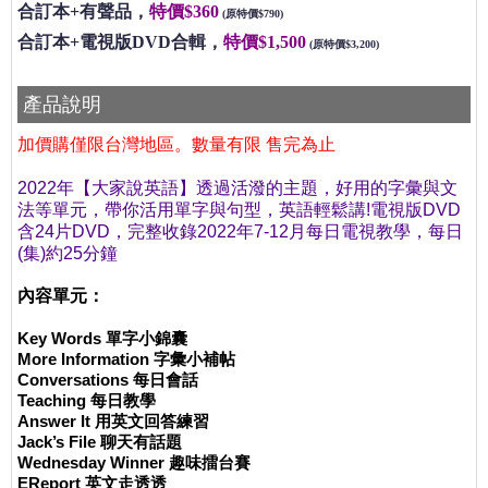
合訂本+有聲品，
特價$360
(原特價$790)
合訂本+電視版DVD合輯，
特價$1,500
(原特價$3,200)
產品說明
加價購僅限台灣地區。數量有限 售完為止
2022年【大家說英語】透過活潑的主題，好用的字彙與文
法等單元，帶你活用單字與句型，英語輕鬆講!
電視版DVD
含24片DVD，完整收錄2022年7-12月每日電視教學，每日
(集)約25分鐘
內容單元：
Key Words 單字小錦囊
More Information 字彙小補帖
Conversations 每日會話
Teaching 每日教學
Answer It 用英文回答練習
Jack’s File 聊天有話題
Wednesday Winner 趣味擂台賽
EReport 英文走透透