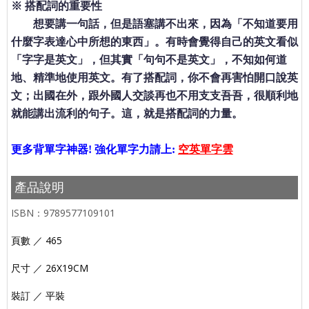
※ 搭配詞的重要性
想要講一句話，但是語塞講不出來，因為「不知道要用
什麼字表達心中所想的東西」。有時會覺得自己的英文看似
「字字是英文」，但其實「句句不是英文」，不知如何道
地、精準地使用英文。有了搭配詞，你不會再害怕開口說英
文；出國在外，跟外國人交談再也不用支支吾吾，很順利地
就能講出流利的句子。這，就是搭配詞的力量。
更多背單字神器! 強化單字力請上:
空英單字雲
產品說明
ISBN：9789577109101
頁數
／
465
尺寸
／
26X19CM
裝訂
／
平裝