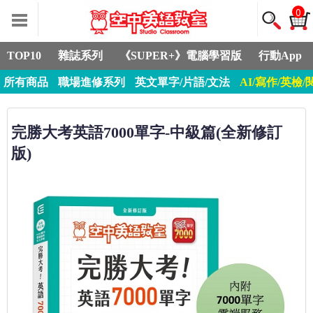
0
TOP10
雜誌系列
《SUPER+》電腦學習版
行動App
所有商品
職場進修系列
英文單字/片語/文法
AI/寫作/英檢/
完勝大考英語7000單字-中級篇(全新修訂
版)