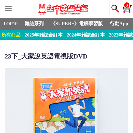
0
TOP10
雜誌系列
《SUPER+》電腦學習版
行動App
所有商品
2025年雜誌合訂本
2024年雜誌合訂本
2023年雜
23下_大家說英語電視版DVD