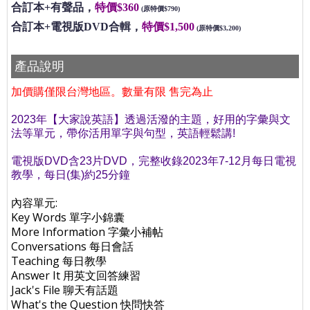
合訂本+有聲品，
特價$360
(原特價$790)
合訂本+電視版DVD合輯，
特價$1,500
(原特價$3,200)
產品說明
加價購僅限台灣地區。數量有限 售完為止
2023年【大家說英語】透過活潑的主題，好用的字彙與文
法等單元，帶你活用單字與句型，英語輕鬆講!
電視版DVD含23片DVD，完整收錄2023年7-12月每日電視
教學，每日(集)約25分鐘
內容單元:
Key Words 單字小錦囊
More Information 字彙小補帖
Conversations 每日會話
Teaching 每日教學
Answer It 用英文回答練習
Jack's File 聊天有話題
What's the Question 快問快答