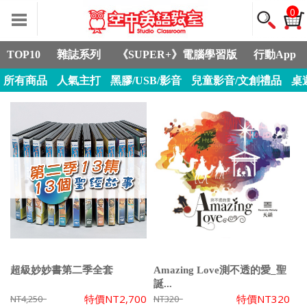
0
TOP10
雜誌系列
《SUPER+》電腦學習版
行動App
所有商品
人氣主打
黑膠/USB/影音
兒童影音/文創禮品
桌
超級妙妙書第二季全套
Amazing Love測不透的愛_聖
誕...
特價
NT2,700
特價
NT320
NT4,250
NT320