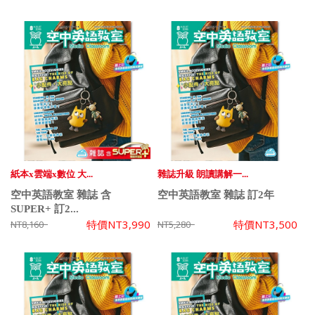
紙本x雲端x數位 大...
雜誌升級 朗讀講解一...
空中英語教室 雜誌 含
空中英語教室 雜誌 訂2年
SUPER+ 訂2...
特價
NT3,990
特價
NT3,500
NT8,160
NT5,280