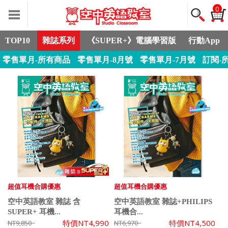
0
TOP10
雜誌系列
《SUPER+》電腦學習版
行動App
零售單月-所有商品
零售單月-8月號
零售單月-7月號
訂閱-
超值耳機合購優惠
超值耳機合購優惠
空中英語教室 雜誌 含
空中英語教室 雜誌+PHILIPS
SUPER+ 耳機...
耳機合...
特價
NT4,990
特價
NT4,500
NT9,850
NT6,970