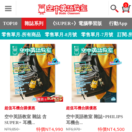
0
TOP10
雜誌系列
《SUPER+》電腦學習版
行動App
零售單月-所有商品
零售單月-8月號
零售單月-7月號
訂閱-
超值耳機合購優惠
超值耳機合購優惠
空中英語教室 雜誌 含
空中英語教室 雜誌+PHILIPS
SUPER+ 耳機...
耳機合...
特價
NT4,990
特價
NT4,500
NT9,850
NT6,970