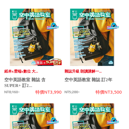
紙本x雲端x數位 大...
雜誌升級 朗讀講解一...
空中英語教室 雜誌 含
空中英語教室 雜誌 訂2年
SUPER+ 訂2...
特價
NT3,990
特價
NT3,500
NT8,160
NT5,280