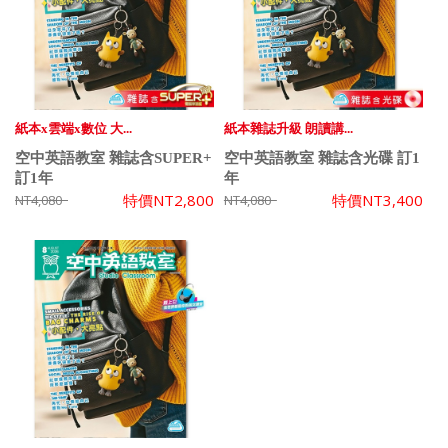
紙本x雲端x數位 大...
紙本雜誌升級 朗讀講...
空中英語教室 雜誌含SUPER+
空中英語教室 雜誌含光碟 訂1
訂1年
年
特價
NT2,800
特價
NT3,400
NT4,080
NT4,080