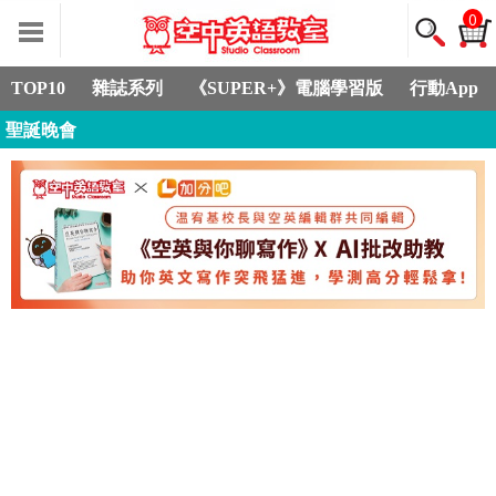
0
TOP10
雜誌系列
《SUPER+》電腦學習版
行動App
聖誕晚會