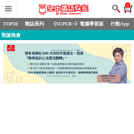
0
TOP10
雜誌系列
《SUPER+》電腦學習版
行動App
聖誕晚會