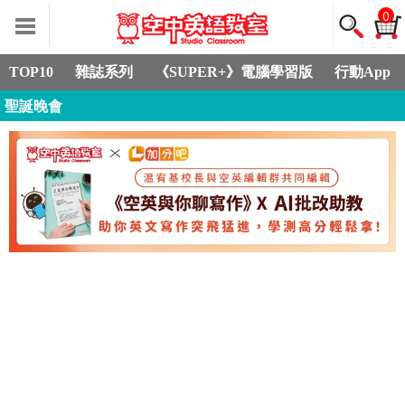
0
TOP10
雜誌系列
《SUPER+》電腦學習版
行動App
聖誕晚會