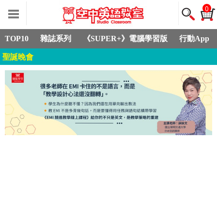
0
TOP10
雜誌系列
《SUPER+》電腦學習版
行動App
聖誕晚會