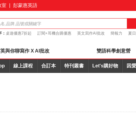
教室
|
彭蒙惠英語
字：
桌遊優惠7折起
訂閱+耳機合購優惠
英文寫作AI批改
簡報力
夏日
7折起
會議力
英與你聊寫作 X AI批改
雙語科學創意營
pp
線上課程
合訂本
特刊叢書
Let's購好物
因愛