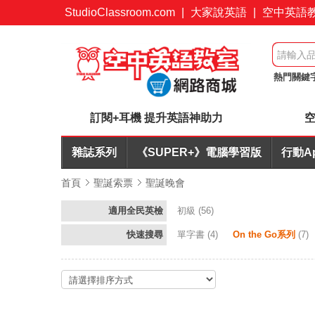
StudioClassroom.com
|
大家說英語
|
空中英語
熱門關鍵
心玩 超值
訂閱+耳機 提升英語神助力
空
雜誌系列
《SUPER+》電腦學習版
行動A
首頁
聖誕索票
聖誕晚會
適用全民英檢
初級
(56)
快速搜尋
單字書
(4)
On the Go系列
(7)