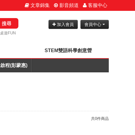
文章錦集
影音頻道
客服中心
搜尋
加入會員
會員中心
桌遊FUN
STEM雙語科學創意營
啟程(彭蒙惠)
共0件商品