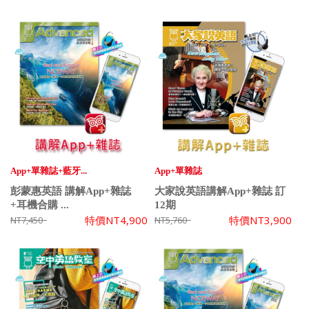
App+單雜誌+藍牙...
App+單雜誌
彭蒙惠英語 講解App+雜誌
大家說英語講解App+雜誌 訂
+耳機合購 ...
12期
特價
NT4,900
特價
NT3,900
NT7,450
NT5,760