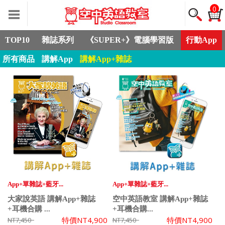
0
TOP10
雜誌系列
《SUPER+》電腦學習版
行動App
所有商品
講解App
講解App+雜誌
App+單雜誌+藍牙...
App+單雜誌+藍牙...
大家說英語 講解App+雜誌
空中英語教室 講解App+雜誌
+耳機合購 ...
+耳機合購...
特價
NT4,900
特價
NT4,900
NT7,450
NT7,450