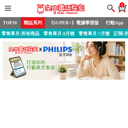
0
TOP10
雜誌系列
《SUPER+》電腦學習版
行動App
零售單月-所有商品
零售單月-8月號
零售單月-7月號
訂閱-