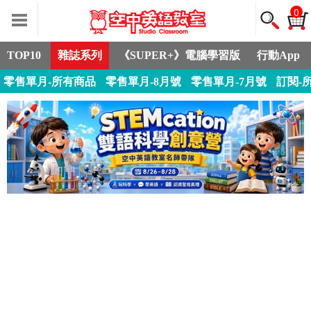
0
TOP10
雜誌系列
《SUPER+》電腦學習版
行動App
零售單月-所有商品
零售單月-8月號
零售單月-7月號
訂閱-