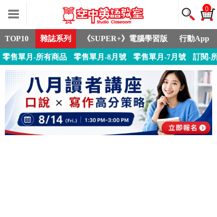
0
TOP10
雜誌系列
《SUPER+》電腦學習版
行動App
零售單月-所有商品
零售單月-8月號
零售單月-7月號
訂閱-