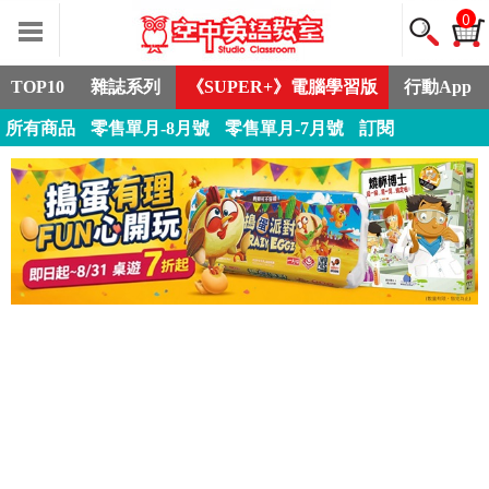
0
TOP10
雜誌系列
《SUPER+》電腦學習版
行動App
所有商品
零售單月-8月號
零售單月-7月號
訂閱