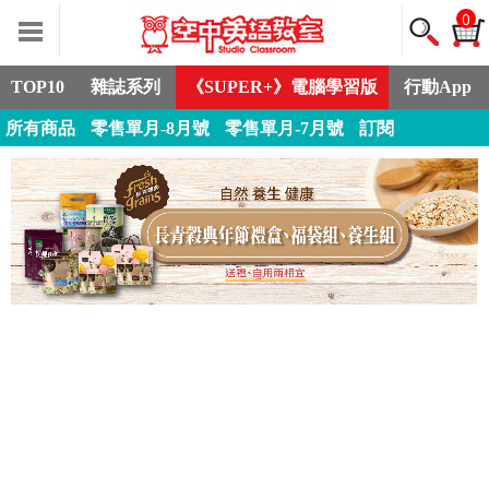
0
TOP10
雜誌系列
《SUPER+》電腦學習版
行動App
所有商品
零售單月-8月號
零售單月-7月號
訂閱