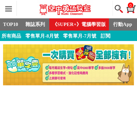
0
TOP10
雜誌系列
《SUPER+》電腦學習版
行動App
所有商品
零售單月-8月號
零售單月-7月號
訂閱