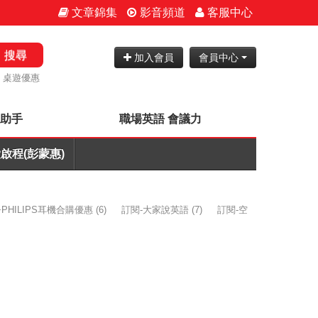
文章錦集
影音頻道
客服中心
搜尋
加入會員
會員中心
桌遊優惠
神助手
職場英語 會議力
啟程(彭蒙惠)
PHILIPS耳機合購優惠
(6)
訂閱-大家說英語
(7)
訂閱-空