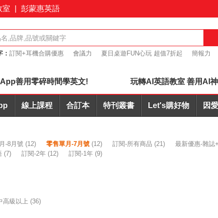
教室
|
彭蒙惠英語
字：
訂閱+耳機合購優惠
會議力
夏日桌遊FUN心玩 超值7折起
簡報力
英文寫作AI批改
App善用零碎時間學英文!
玩轉AI英語教室 善用AI
pp
線上課程
合訂本
特刊叢書
Let's購好物
因愛
月-8月號
(12)
零售單月-7月號
(12)
訂閱-所有商品
(21)
最新優惠-雜誌+
語
(7)
訂閱-2年
(12)
訂閱-1年
(9)
中高級以上
(36)