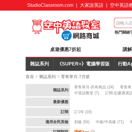
StudioClassroom.com
|
大家說英語
|
空中英語
熱門關鍵
7折起
桌遊優惠7折起
講解
雜誌系列
《SUPER+》電腦學習版
行動A
首頁
雜誌系列
零售單月-7月號
零售單月-所有商品
(24)
零售單
雜誌系列
中英語教室
(7)
訂閱-彭蒙惠英
最新優惠
訂閱
訂1年
(18)
適用全民英檢
初級
(56)
中級/中高級
(71)
訂閱類型
講解App
(3)