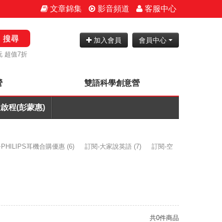
文章錦集
影音頻道
客服中心
搜尋
加入會員
會員中心
 超值7折
營
雙語科學創意營
啟程(彭蒙惠)
PHILIPS耳機合購優惠
(6)
訂閱-大家說英語
(7)
訂閱-空
共0件商品