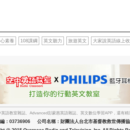
核心素養
108課綱
英文聽力
旅遊英文
大家說英語線上收
英語教室雜誌、Advanced彭蒙惠英語雜誌、英文數位學習APP，還有
編：03736906 公司名稱：財團法人台北市基督教救世傳播