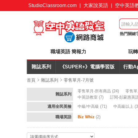
StudioClassroom.com
|
大家說英語
|
空中英語
熱門關鍵
起
訂閱
職場英語 簡報力
玩轉
雜誌系列
《SUPER+》電腦學習版
行動A
首頁
雜誌系列
零售單月-7月號
零售單月-所有商品
(24)
零售單
雜誌系列
中英語教室
(7)
訂閱-彭蒙惠英
適用全民英檢
中級/中高級
(71)
中高級以上
(3
職場英語
Biz Whiz
(2)