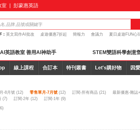
教室
|
彭蒙惠英語
字：
英文寫作AI批改
桌遊優惠7折起
簡報力
會議力
夏日桌遊FUN心玩
+耳機合購優惠
AI英語教室 善用AI神助手
STEM雙語科學創意
pp
線上課程
合訂本
特刊叢書
Let's購好物
因愛
月-8月號
(12)
零售單月-7月號
(12)
訂閱-所有商品
(21)
最新優惠-雜誌+
語
(7)
訂閱-2年
(12)
訂閱-1年
(9)
6)