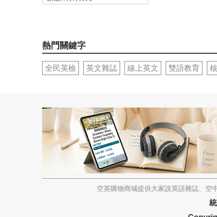
熱門關鍵字
全民英檢
英文雜誌
線上英文
雙語教育
空英購物商城提供大家說英語雜誌、空中
統