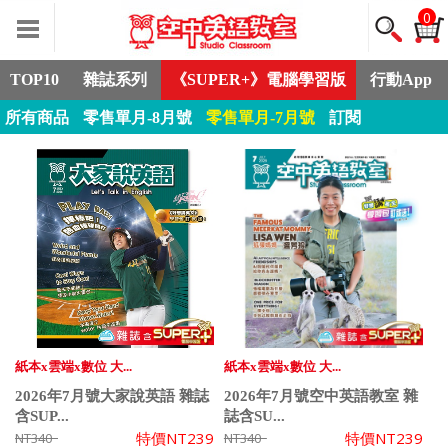
0
TOP10
雜誌系列
《SUPER+》電腦學習版
行動App
所有商品
零售單月-8月號
零售單月-7月號
訂閱
紙本x雲端x數位 大...
紙本x雲端x數位 大...
2026年7月號大家說英語 雜誌
2026年7月號空中英語教室 雜
含SUP...
誌含SU...
特價
NT239
特價
NT239
NT340
NT340