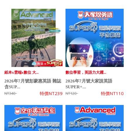
紙本x雲端x數位 大...
數位學習，英語力大躍...
2026年7月號彭蒙惠英語 雜誌
2026年7月號大家說英語
含SUP...
SUPER+...
特價
NT239
特價
NT110
NT340
NT120