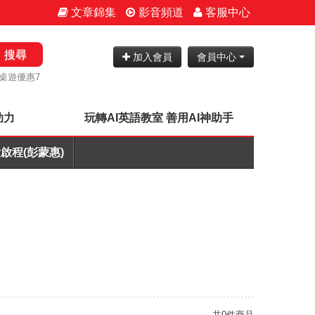
文章錦集
影音頻道
客服中心
搜尋
加入會員
會員中心
桌遊優惠7
助力
玩轉AI英語教室 善用AI神助手
啟程(彭蒙惠)
共0件商品