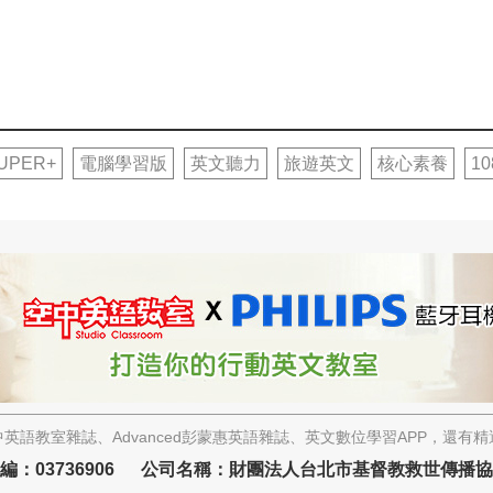
UPER+
電腦學習版
英文聽力
旅遊英文
核心素養
1
英語教室雜誌、Advanced彭蒙惠英語雜誌、英文數位學習APP，還有
編：03736906 公司名稱：財團法人台北市基督教救世傳播