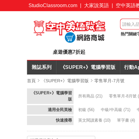
StudioClassroom.com
|
大家說英語
|
空中英語
熱門關鍵
折起
簡
桌遊優惠7折起
雜誌系列
《SUPER+》電腦學習版
行動A
首頁
《SUPER+》電腦學習版
零售單月-7月號
《SUPER+》電腦學習
所有商品
(21)
零售單月-8月號
(
版
適用全民英檢
初級
(56)
中級/中高級
(71)
快速搜尋
英文閱讀素養
(10)
單字書
(4)