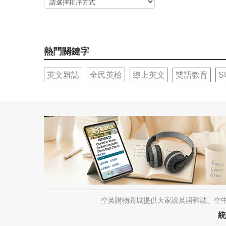
熱門關鍵字
英文雜誌
全民英檢
線上英文
雙語教育
S
空英購物商城提供大家說英語雜誌、空中
統