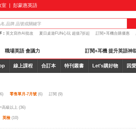
教室
|
彭蒙惠英語
字：
英文寫作AI批改
夏日桌遊FUN心玩 超值7折起
訂閱+耳機合購優惠
報力
會議力
職場英語 會議力
訂閱+耳機 提升英語神
pp
線上課程
合訂本
特刊叢書
Let's購好物
因愛
6)
零售單月-7月號
(6)
訂閱
(9)
中高級以上
(36)
英檢
(10)