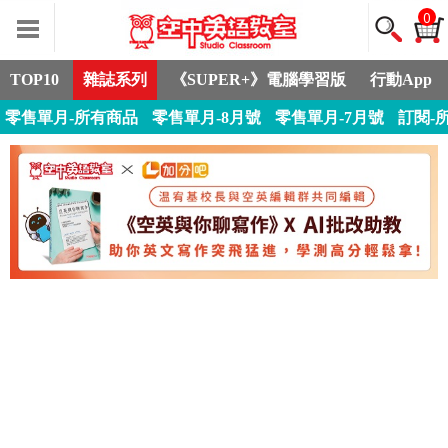
0
TOP10
雜誌系列
《SUPER+》電腦學習版
行動App
零售單月-所有商品
零售單月-8月號
零售單月-7月號
訂閱-