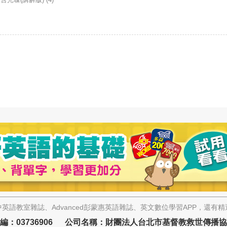
英語教室雜誌、Advanced彭蒙惠英語雜誌、英文數位學習APP，還有
編：03736906 公司名稱：財團法人台北市基督教救世傳播