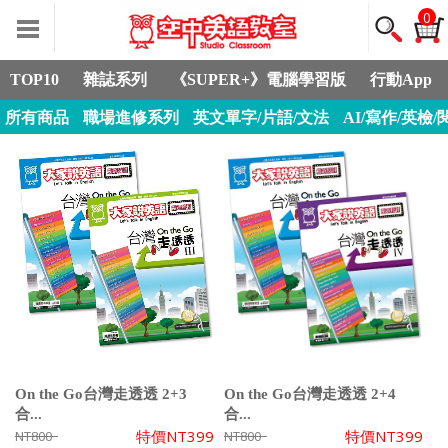
0
TOP10
雜誌系列
《SUPER+》電腦學習版
行動App
所有商品
職場進修系列
英文單字/片語/文法
AI/寫作/英檢/
On the Go台灣走透透 2+3
On the Go台灣走透透 2+4
合...
合...
特價
NT399
特價
NT399
NT800
NT800