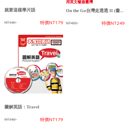
用英文暢遊臺灣
就要這樣學片語
On the Go台灣走透透 II (書...
特價
NT179
NT340
特價
NT249
NT400
圖解英語：Travel
特價
NT179
NT340