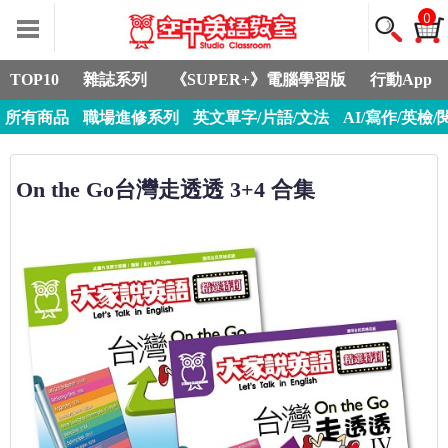
0
TOP10
雜誌系列
《SUPER+》電腦學習版
行動App
所有商品
職場進修系列
英文單字/片語/文法
AI/寫作/英檢/
On the Go台灣走透透 3+4 合集