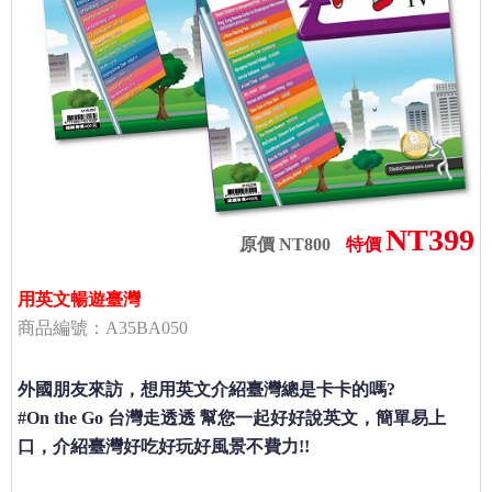
NT399
原價 NT800
特價
用英文暢遊臺灣
商品編號：A35BA050
外國朋友來訪，想用英文介紹臺灣總是卡卡的嗎?
#On the Go 台灣走透透
幫您一起好好說英文，簡單易上
口，介紹臺灣好吃好玩好風景不費力!!