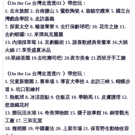
《On the Go 台灣走透透III 》帶您玩：
1. 去水族館 2. 台南鹽山 3. 鶯歌陶瓷 4. 遊貓空纜車 5. 國立台
灣戲曲學院 6. 走訪嘉義
7. 探索太空 8. 暢遊菁寮 9. 去打保齡球吧! 10. 花市之旅 11.
去釣蝦囉! 12. 來彈烏克麗麗
13. 內湖採草莓 14. 京劇藝術 15. 誰喜歡經典骨董車 16.大啖
火鍋 17.享受盛夏冰品
18.翠綠茶園 19.去吃壽司吧! 20.夜市美食 21.西班牙手工糖
《On the Go 台灣走透透IV 》帶您玩：
1. 兒童新樂園 2. 賽車場 3. 導盲犬學校 4. 走訪三峽 5. 蝴蝶步
道 6. 坑口彩繪村
7. 熱氣球 8. 冰涼甜點 9. 住飯店 10. 學騎馬 11. 皮膚護理 12.
悠遊鐵花村
13. 樂玩活水湖 14. 奇美博物館 15. 襪子故事館 16. 銅管觀光
工廠 17. 三和瓦窯
18. 種稻樂 19. 中國書法 20. 上菜市場 21. 保育野生動物收容