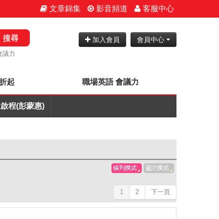
文章錦集
影音頻道
客服中心
搜尋
加入會員
會員中心
會議力
7折起
職場英語 會議力
啟程(彭蒙惠)
1
2
下一頁