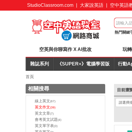
StudioClassroom.com
|
大家說英語
|
空中英語
熱門關鍵
英文寫作A
空英與你聊寫作 X AI批改
玩轉
雜誌系列
《SUPER+》電腦學習版
行動A
首頁
相關搜尋
目前瀏
線上英文
(67)
英文作文
(39)
英文文章
(7)
會考英文試題
(4)
英文單字表
(3)
英文單字