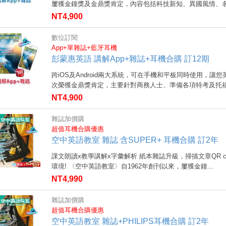
屢獲金鐘獎及金鼎獎肯定，內容包括科技新知、異國風情、名.
NT4,900
數位訂閱
App+單雜誌+藍牙耳機
彭蒙惠英語 講解App+雜誌+耳機合購 訂12期
跨iOS及Android兩大系統，可在手機和平板同時使用，
次榮獲金鼎獎肯定，主要針對商務人士、準備各項特考及托福.
NT4,900
雜誌加價購
超值耳機合購優惠
空中英語教室 雜誌 含SUPER+ 耳機合購 訂2年
課文朗讀x教學講解x字彙解析 紙本雜誌升級，掃描文章QR 
環境! 〈空中英語教室〉自1962年創刊以來，屢獲金鐘...
NT4,990
雜誌加價購
超值耳機合購優惠
空中英語教室 雜誌+PHILIPS耳機合購 訂2年