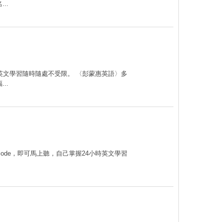
..
讓您英文學習隨時隨處不受限。 〈彭蒙惠英語〉多
..
code，即可馬上聽，自己掌握24小時英文學習