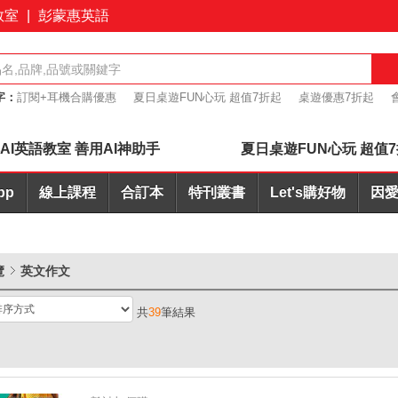
教室
|
彭蒙惠英語
字：
訂閱+耳機合購優惠
夏日桌遊FUN心玩 超值7折起
桌遊優惠7折起
I批改
簡報力
AI英語教室 善用AI神助手
夏日桌遊FUN心玩 超值
pp
線上課程
合訂本
特刊叢書
Let's購好物
因愛
覽
英文作文
共
39
筆結果