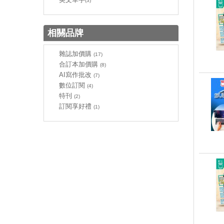
(3)
相關品牌
雜誌加價購
(17)
合訂本加價購
(8)
AI寫作批改
(7)
數位訂閱
(4)
特刊
(2)
訂閱享好禮
(1)