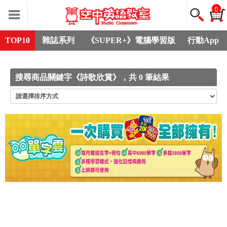
0
TOP10
雜誌系列
《SUPER+》電腦學習版
行動App
搜尋商品關鍵字《詩歌欣賞》，共 0 筆結果