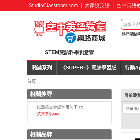
StudioClassroom.com
|
大家說英語
|
空中英語
熱門關鍵
起
訂閱
STEM雙語科學創意營
雜誌系列
《SUPER+》電腦學習版
行動A
首頁
相關搜尋
目前瀏
旅遊英文會話常用句子
(37)
英文會話
(36)
相關品牌