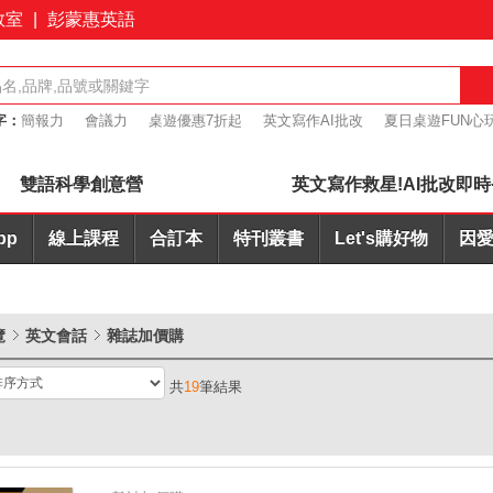
教室
|
彭蒙惠英語
字：
簡報力
會議力
桌遊優惠7折起
英文寫作AI批改
夏日桌遊FUN心玩
+耳機合購優惠
雙語科學創意營
英文寫作救星!AI批改即時
pp
線上課程
合訂本
特刊叢書
Let's購好物
因愛
覽
英文會話
雜誌加價購
共
19
筆結果