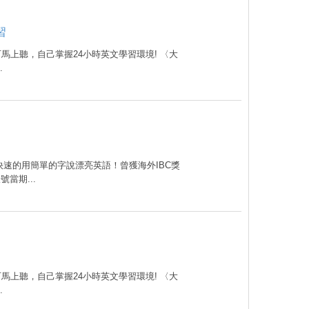
習
可馬上聽，自己掌握24小時英文學習環境! 〈大
.
速的用簡單的字說漂亮英語！曾獲海外IBC獎
當期...
可馬上聽，自己掌握24小時英文學習環境! 〈大
.