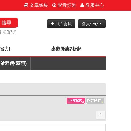
文章錦集
影音頻道
客服中心
搜尋
加入會員
會員中心
 超值7折
省力!
桌遊優惠7折起
啟程(彭蒙惠)
1