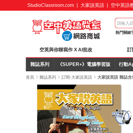
StudioClassroom.com
|
大家說英語
|
空中英語
熱門關鍵
桌遊FUN
空英與你聊寫作 X AI批改
訂
雜誌系列
《SUPER+》電腦學習版
行動A
首頁
雜誌系列
訂閱-大家說英語
大家說英語 雜誌含S