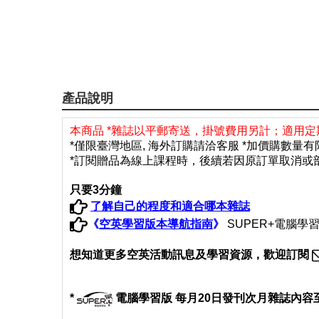
產品說明
本商品 *雜誌以平郵寄送，掛號費用另計；適用定
*僅限臺灣地區, 海外訂購請洽客服 *加價購數量
*訂閱贈品為線上課程時
，後續若因原訂單取消或
只要3分鐘
了解自己的程度和適合哪本雜誌
《
空英學習版本導航指南
》
SUPER+電腦學習版
想
知道更多空英活動訊息及學習資源，歡迎訂閱
*
電腦學習版 每月20日發刊次月雜誌內容