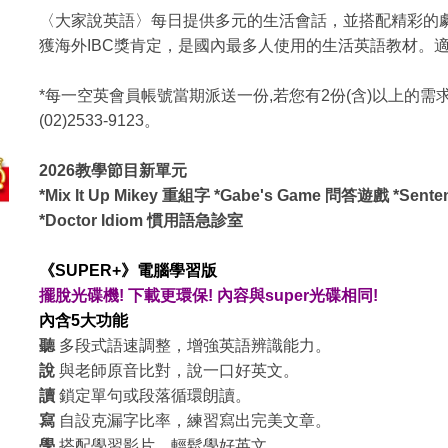
〈大家說英語〉每日提供多元的生活會話，並搭配精彩的
獲海外IBC獎肯定，是國內最多人使用的生活英語教材。
*每一空英會員帳號當期派送一份,若您有2份(含)以上的需
(02)2533-9123。
2026教學節目新單元
*Mix It Up Mikey 重組字 *Gabe's Game 問答遊戲 *Sen
*Doctor Idiom 慣用語急診室
《SUPER+》電腦學習版
擺脫光碟機! 下載更環保! 內容與super光碟相同!
內含5大功能
聽
多段式語速調整，增強英語辨識能力。
說
與老師原音比對，說一口好英文。
讀
鎖定單句或段落循環朗讀。
寫
自設克漏字比率，練習寫出完美文章。
學
搭配學習影片，輕鬆學好英文。