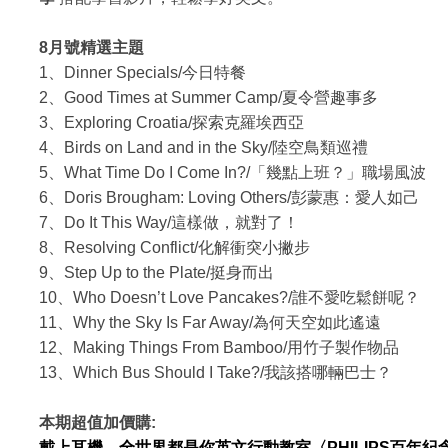
8月號精選主題
1、Dinner Specials/今日特餐
2、Good Times at Summer Camp/夏令營趣事多
3、Exploring Croatia/探索克羅埃西亞
4、Birds on Land and in the Sky/陸空鳥類巡禮
5、What Time Do I Come In?/「幾點上班？」職場風波
6、Doris Brougham: Loving Others/彭蒙惠：愛人如己
7、Do It This Way/這樣做，就對了！
8、Resolving Conflict/化解衝突小撇步
9、Step Up to the Plate/挺身而出
10、Who Doesn’t Love Pancakes?/誰不愛吃鬆餅呢？
11、Why the Sky Is Far Away/為何天空如此遙遠
12、Making Things From Bamboo/用竹子製作物品
13、Which Bus Should I Take?/我該搭哪輛巴士？
本期超值加價購:
戴上耳機，全世界都是你英文行動教室〈PHILIPS百年紀