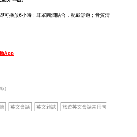
分鐘即可播放6小時；耳罩圓潤貼合，配戴舒適；音質清
動App
解版)
聽
英文會話
英文雜誌
旅遊英文會話常用句