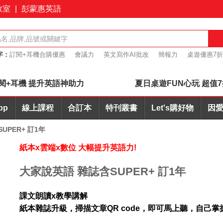
教室
|
彭蒙惠英語
字：
訂閱+耳機合購優惠
會議力
英文寫作AI批改
簡報力
桌遊優惠7
心玩 超值7折起
閱+耳機 提升英語神助力
夏日桌遊FUN心玩 超值
pp
線上課程
合訂本
特刊叢書
Let's購好物
因愛
UPER+ 訂1年
紙本x雲端x數位 大幅提升英語力!
大家說英語 雜誌含SUPER+ 訂1年
課文朗讀x教學講解
紙本雜誌升級，掃描文章QR code，即可馬上聽，自己掌