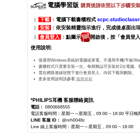
電腦學習版
購買後請依照以下步驟安
下載
：
電腦下載書櫃程式
scpc.studioclas
安裝
：
依安裝精靈指示進行，完成後桌面出
會員登入
：
點圖示
開啟後，按「會員登
使用說明:
僅適用Windows系統的電腦或筆電。不適用手機/平板/M
書櫃程式只需要安裝一次。每期雜誌可安裝於2台電腦。
需在網路連線狀態下進行會員登入、內容下載與刪除。
更多使用說明請參看:
服務規範
*PHILIPS耳機 客服聯絡資訊
電話：
0800668555
電話客服時間：星期一～星期五，09:00 ~ 18:00 
LINE 客服 ID：
@nrh0048c
Line 線上客服時間：星期一～星期五，09:00 ~ 18:00