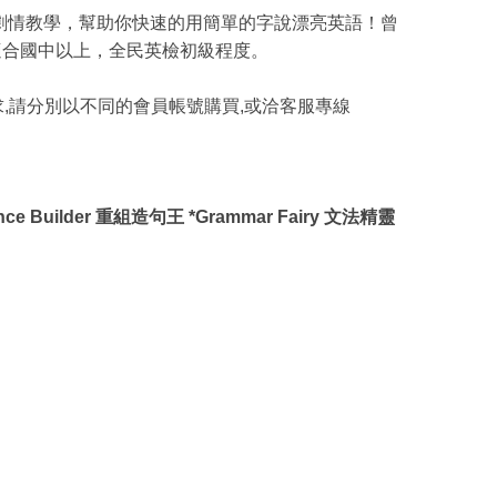
劇情教學，幫助你快速的用簡單的字說漂亮英語！曾
適合國中以上，全民英檢初級程度。
求,請分別以不同的會員帳號購買,或洽客服專線
tence Builder 重組造句王 *Grammar Fairy 文法精靈