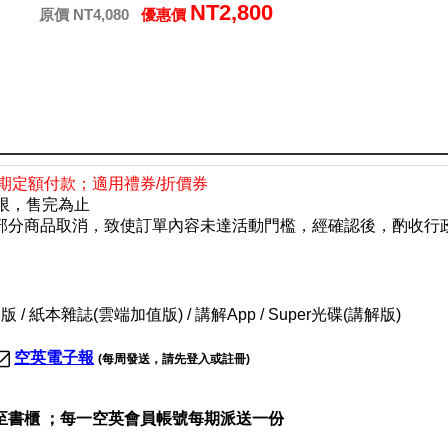
NT2,800
原價 NT4,080
優惠價
期定額付款；適用禮券/折價券
有限，售完為止
部分商品取消，致使訂單內容未達活動門檻，經確認後，酌收行
 / 紙本雜誌(雲端加值版) / 講解App / Super光碟(講解版)
空英電子報
(每周發送
，請先登入或註冊
)
至書櫃 ；
每一空英會員帳號每期派送一份