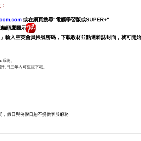
裝：
sroom.com
或在網頁搜尋"電腦學習版或SUPER+"
現貓頭鷹圖示
入」輸入空英會員帳號密碼，下載教材並點選雜誌封面，就可開
ac系統。
發刊日三年內可重複下載。
平日晚間，假日與例假日恕不提供客服服務