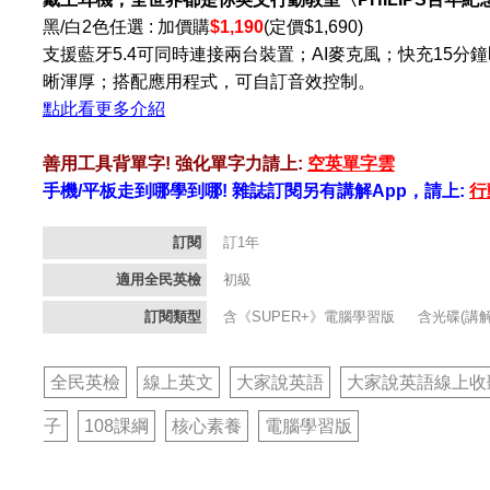
黑/白2色任選 : 加價購
$1,190
(定價$1,690)
支援藍牙5.4可同時連接兩台裝置；AI麥克風；快充15
晰渾厚；搭配應用程式，可自訂音效控制。
點此看更多介紹
善用工具背單字! 強化單字力請上:
空英單字雲
手機/平板走到哪學到哪! 雜誌訂閱另有講解App，請上:
行
訂閱
訂1年
適用全民英檢
初級
訂閱類型
含《SUPER+》電腦學習版
含光碟(講
全民英檢
線上英文
大家說英語
大家說英語線上收
子
108課綱
核心素養
電腦學習版