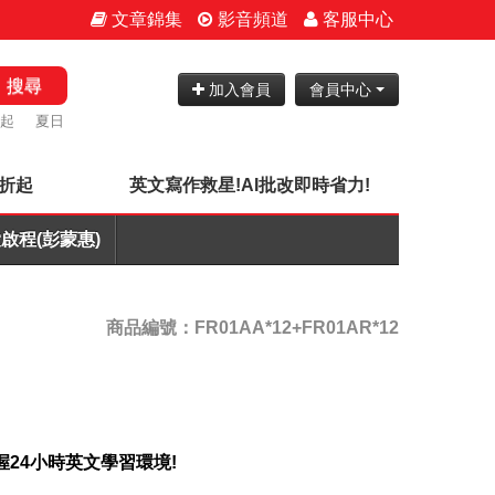
文章錦集
影音頻道
客服中心
搜尋
加入會員
會員中心
折起
夏日
7折起
英文寫作救星!AI批改即時省力!
啟程(彭蒙惠)
商品編號：FR01AA*12+FR01AR*12
握24小時英文學習環境!