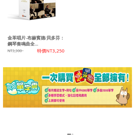
金革唱片-布赫賓德/貝多芬：
鋼琴奏鳴曲全...
特價
NT3,250
NT3,300