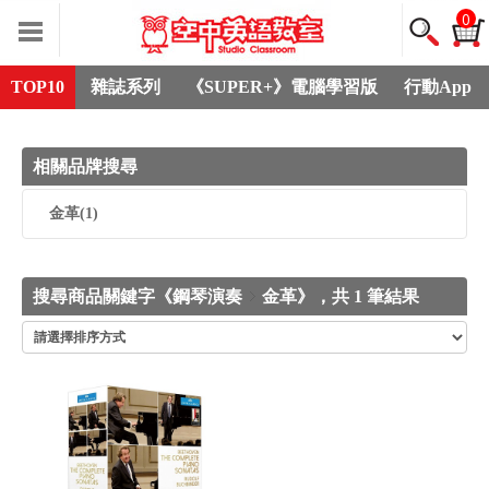
0
TOP10
雜誌系列
《SUPER+》電腦學習版
行動App
相關品牌搜尋
金革
(1)
搜尋商品關鍵字《鋼琴演奏
金革》，共 1 筆結果