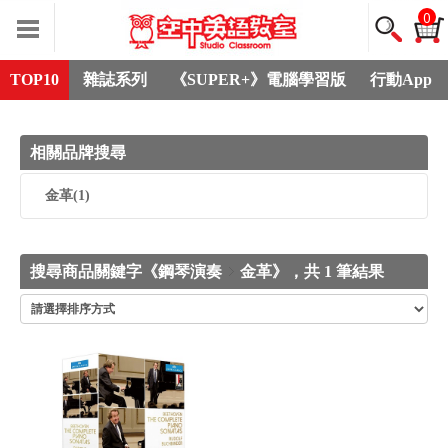
0
TOP10
雜誌系列
《SUPER+》電腦學習版
行動App
相關品牌搜尋
金革
(1)
搜尋商品關鍵字《鋼琴演奏
金革》，共 1 筆結果