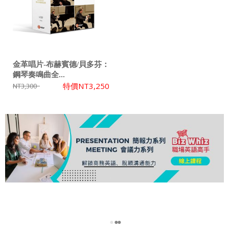
金革唱片-布赫賓德/貝多芬：
鋼琴奏鳴曲全...
特價
NT3,250
NT3,300