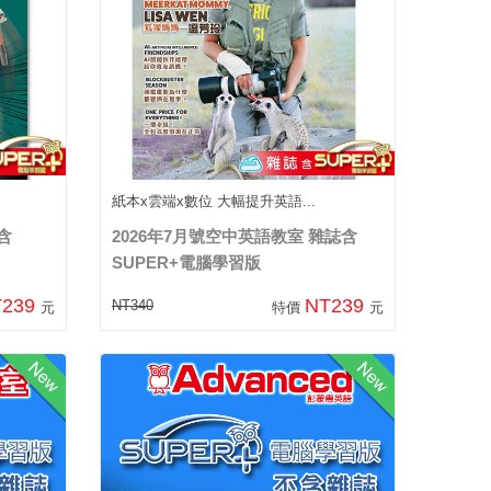
紙本x雲端x數位 大幅提升英語...
含
2026年7月號空中英語教室 雜誌含
SUPER+電腦學習版
T239
NT239
NT340
元
特價
元