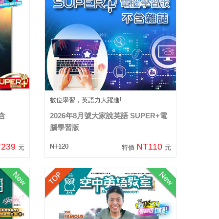
數位學習，英語力大躍進!
含
2026年8月號大家說英語 SUPER+電
腦學習版
T239
NT110
NT120
元
特價
元