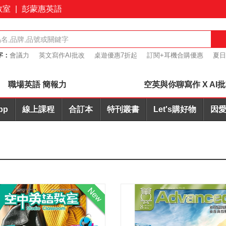
教室
|
彭蒙惠英語
字：
會議力
英文寫作AI批改
桌遊優惠7折起
訂閱+耳機合購優惠
夏日
7折起
簡報力
職場英語 簡報力
空英與你聊寫作 X AI
pp
線上課程
合訂本
特刊叢書
Let's購好物
因愛