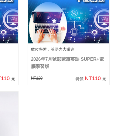
數位學習，英語力大躍進!
2026年7月號彭蒙惠英語 SUPER+電
腦學習版
T110
NT110
NT120
元
特價
元