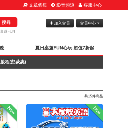
文章錦集
影音頻道
客服中心
搜尋
加入會員
會員中心
桌遊FUN
批改
夏日桌遊FUN心玩 超值7折起
啟程(彭蒙惠)
共15件商品