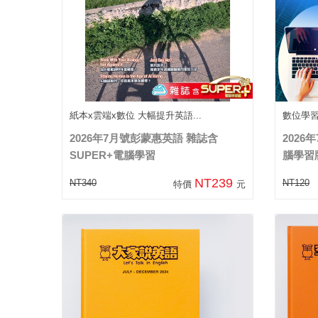
紙本x雲端x數位 大幅提升英語...
數位學
2026年7月號彭蒙惠英語 雜誌含
2026
SUPER+電腦學習
腦學習
NT239
NT340
NT120
特價
元