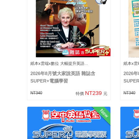
紙本x雲端x數位 大幅提升英語...
紙本x雲
2026年8月號大家說英語 雜誌含
2026
SUPER+電腦學習
SUPE
NT239
NT340
NT340
特價
元