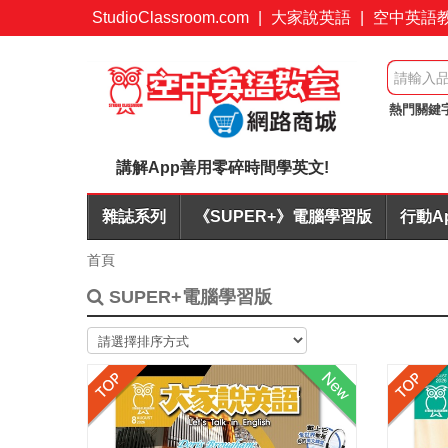
StudioClassroom.com
|
大家說英語
|
空中英語
熱門關鍵
心玩 超值
講解App善用零碎時間學英文!
雜誌系列
《SUPER+》電腦學習版
行動A
首頁
SUPER+電腦學習版