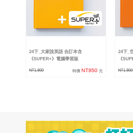
24下_大家說英語 合訂本含
24下
《SUPER+》電腦學習版
《SU
NT850
NT1,800
NT1,800
特價
元