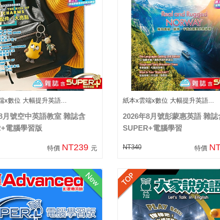
端x數位 大幅提升英語...
紙本x雲端x數位 大幅提升英語...
年8月號空中英語教室 雜誌含
2026年8月號彭蒙惠英語 雜誌
R+電腦學習版
SUPER+電腦學習
NT239
N
NT340
特價
元
特價