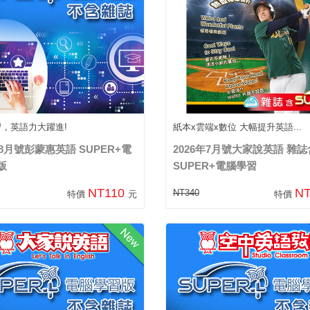
習，英語力大躍進!
紙本x雲端x數位 大幅提升英語...
年8月號彭蒙惠英語 SUPER+電
2026年7月號大家說英語 雜誌
版
SUPER+電腦學習
NT110
N
NT340
特價
元
特價