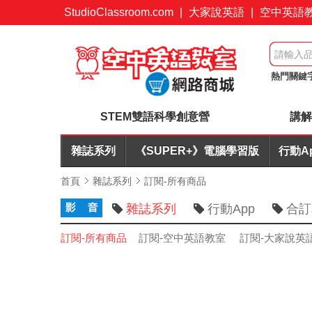
StudioClassroom.com
|
大家說英語
|
空中英語
熱門關鍵
+耳機合
STEM雙語科學創意營
講解
雜誌系列
《SUPER+》電腦學習版
行動A
首頁
雜誌系列
訂閱-所有商品
雜誌系列
行動App
合訂
訂閱-所有商品
訂閱-空中英語教室
訂閱-大家說英