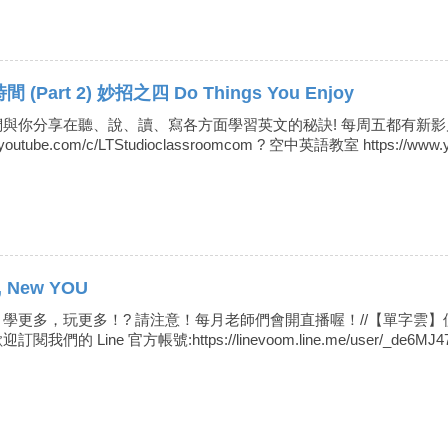
t 2) 妙招之四 Do Things You Enjoy
你分享在聽、說、讀、寫各方面學習英文的秘訣! 每周五都有新影片，千
outube.com/c/LTStudioclassroomcom ? 空中英語教室 https://www.yo
, New YOU
學更多，玩更多！? 請注意！每月老師們會開直播喔！//【單字雲】
8Jlh歡迎訂閱我們的 Line 官方帳號:https://linevoom.line.me/user/_de6MJ