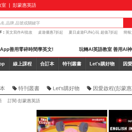
教室
|
彭蒙惠英語
字：
英文寫作AI批改
桌遊優惠7折起
夏日桌遊FUN心玩 超值7折起
簡報
購優惠
會議力
App善用零碎時間學英文!
玩轉AI英語教室 善用AI
pp
線上課程
合訂本
特刊叢書
Let's購好物
因愛
本
特刊叢書
Let's購好物
因愛啟程(彭蒙惠
語
訂閱-彭蒙惠英語