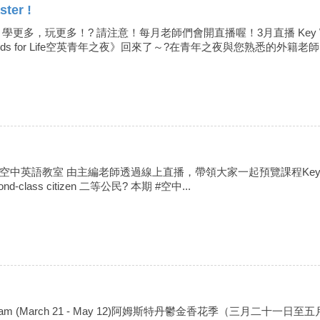
ter !
玩更多！? 請注意！每月老師們會開直播喔！3月直播 Key Words: Christi
 《Friends for Life空英青年之夜》回來了～?在青年之夜與您熟悉的外籍老師.
00 #空中英語教室 由主編老師透過線上直播，帶領大家一起預覽課程Keywords gen
nd-class citizen 二等公民? 本期 #空中...
l Amsterdam (March 21 - May 12)阿姆斯特丹鬱金香花季