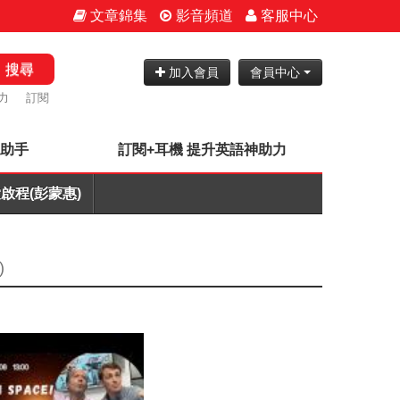
文章錦集
影音頻道
客服中心
搜尋
加入會員
會員中心
力
訂閱
神助手
訂閱+耳機 提升英語神助力
啟程(彭蒙惠)
)