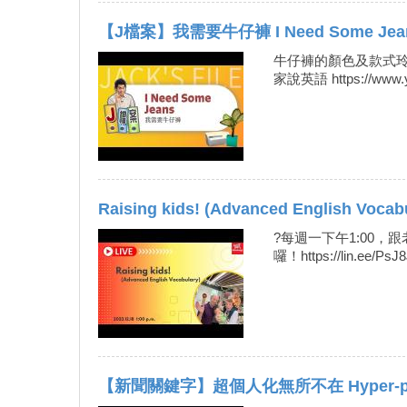
【J檔案】我需要牛仔褲 I Need Some Jean
牛仔褲的顏色及款式玲瑯
家說英語 https://www.y
Raising kids! (Advanced English Vocabu
?每週一下午1:00，
囉！https://lin.ee/PsJ
【新聞關鍵字】超個人化無所不在 Hyper-person