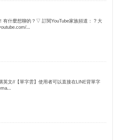
麼想聊的？▽ 訂閱YouTube家族頻道： ? 大
utube.com/...
講英文//【單字雲】使用者可以直接在LINE背單字
ma...