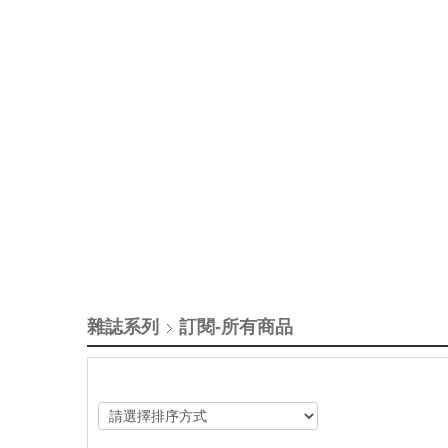
雜誌系列
【英語維基】絞盡腦汁 To rack your brain
訂閱-所有商品
來聽 Garrett 和 Rex 老師講解英文裡常見的 i
吧!*開啟CC字幕功能, 更方便!2024起
播喔！線上一起聊聊新知識、新用法、新技
YouTube家