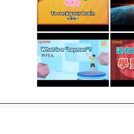
 / 空中英語教室
dioms 跟 phrases
，老師們每隔週四會開直
能！▽ 訂閱