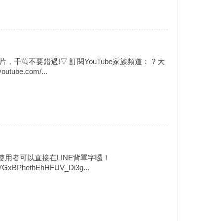
萬不要錯過!▽ 訂閱YouTube家族頻道： ? 大
utube.com/...
使用者可以直接在LINE背單字囉！
47GxBPhethEhHFUV_Di3g...