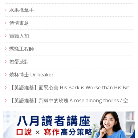
水果擒拿手
傳情畫意
籤籤入扣
螞蟻工程師
搗蛋派對
燒杯博士 Dr beaker
【英語維基】面惡心善 His Bark is Worse than His Bite / 空中英語教室
【英語維基】荊棘中的玫瑰 A rose among thorns / 空中英語教室