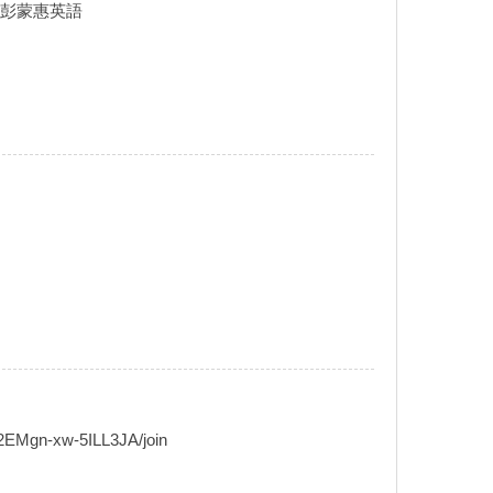
！彭蒙惠英語
n-xw-5ILL3JA/join