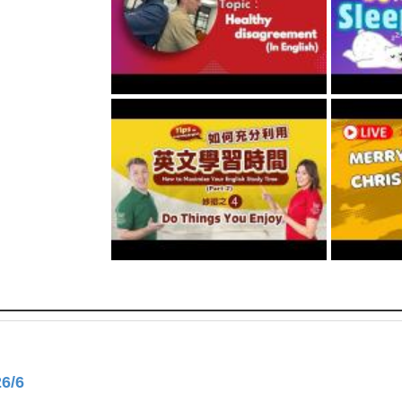
ive!
#大家說英語 #空中
 for Life 空英青年
6/6
機會！立即邀請親友