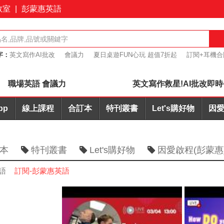
教室
|
彭蒙惠英語
字：
英文寫作AI批改
會議力
夏日桌遊FUN心玩 超值7折起
訂閱+耳機合
7折起
簡報力
職場英語 會議力
英文寫作救星!AI批改即時
pp
線上課程
合訂本
特刊叢書
Let's購好物
因愛
本
特刊叢書
Let's購好物
因愛啟程(彭蒙惠
語
訂閱-彭蒙惠英語