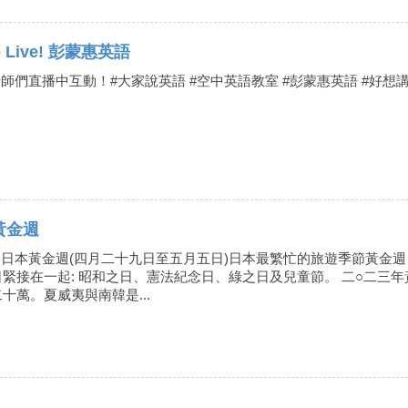
| Go Live! 彭蒙惠英語
老師們直播中互動！#大家說英語 #空中英語教室 #彭蒙惠英語 #好想
日本黃金週
den Week 日本黃金週(四月二十九日至五月五日)日本最繁忙的旅遊季
緊接在一起: 昭和之日、憲法紀念日、綠之日及兒童節。 二○二三
十萬。夏威夷與南韓是...