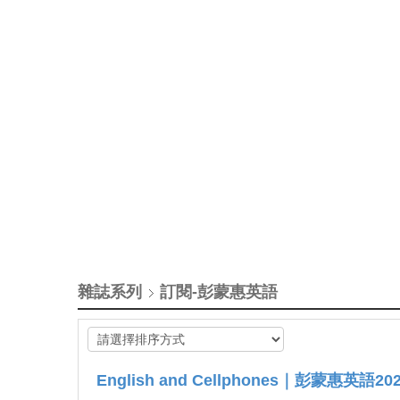
雜誌系列
Healthy disagreement (In English) ! | Go L
訂閱-彭蒙惠英語
2024/03/04
?每週一下午1:00，跟老師們直播中互動！
英語教室 #彭蒙惠英語 #好想講英文《Friends
English and Cellphones｜彭蒙惠英語202
之夜》回來了～千萬不要錯過這個難得的