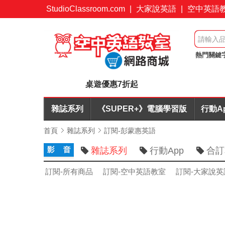
StudioClassroom.com
|
大家說英語
|
空中英語
熱門關鍵
桌遊優惠
桌遊優惠7折起
雜誌系列
《SUPER+》電腦學習版
行動A
首頁
雜誌系列
訂閱-彭蒙惠英語
雜誌系列
行動App
合訂
訂閱-所有商品
訂閱-空中英語教室
訂閱-大家說英