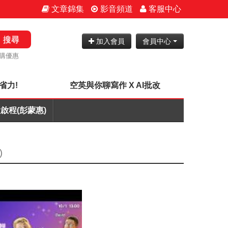
文章錦集
影音頻道
客服中心
搜尋
加入會員
會員中心
購優惠
省力!
空英與你聊寫作 X AI批改
啟程(彭蒙惠)
)