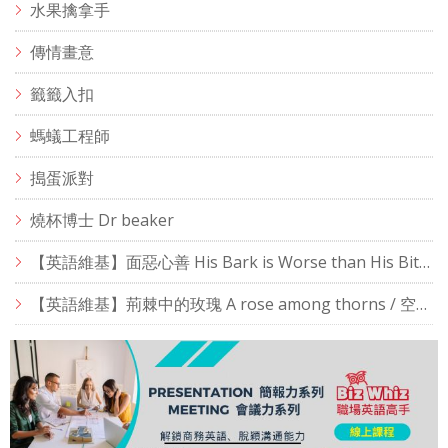
水果擒拿手
傳情畫意
籤籤入扣
螞蟻工程師
搗蛋派對
燒杯博士 Dr beaker
【英語維基】面惡心善 His Bark is Worse than His Bite / 空中英語教室
【英語維基】荊棘中的玫瑰 A rose among thorns / 空中英語教室