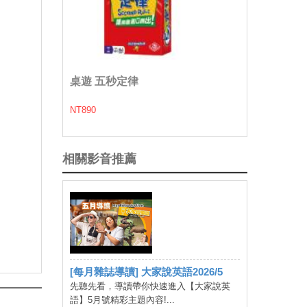
桌遊 五秒定律
NT890
相關影音推薦
[每月雜誌導讀] 大家說英語2026/5
先聽先看，導讀帶你快速進入【大家說英
語】5月號精彩主題內容!...