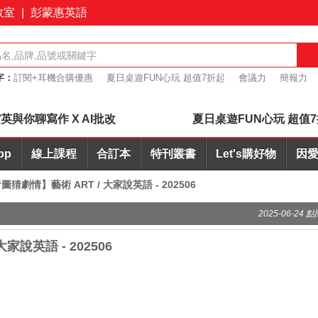
教室
|
彭蒙惠英語
字：
訂閱+耳機合購優惠
夏日桌遊FUN心玩 超值7折起
會議力
簡報力
英文寫作AI批改
英與你聊寫作 X AI批改
夏日桌遊FUN心玩 超值
pp
線上課程
合訂本
特刊叢書
Let's購好物
因愛
 看圖猜劇情】藝術 ART / 大家說英語 - 202506
2025-06-24 點
大家說英語 - 202506