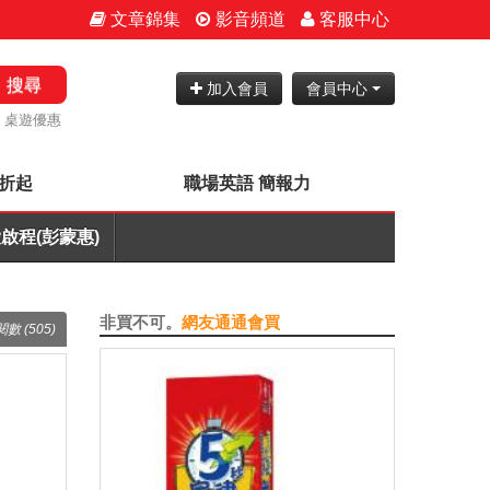
文章錦集
影音頻道
客服中心
搜尋
加入會員
會員中心
桌遊優惠
7折起
職場英語 簡報力
啟程(彭蒙惠)
非買不可。
網友通通會買
閱數 (505)