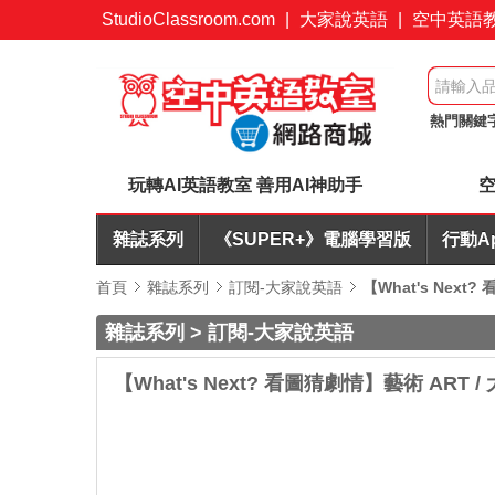
StudioClassroom.com
|
大家說英語
|
空中英語
熱門關鍵
7折起
玩轉AI英語教室 善用AI神助手
空
雜誌系列
《SUPER+》電腦學習版
行動A
首頁
雜誌系列
訂閱-大家說英語
【What's Next?
雜誌系列 > 訂閱-大家說英語
【What's Next? 看圖猜劇情】藝術 ART / 