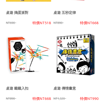
桌遊 搗蛋派對
桌遊 五秒定律
特價
NT518
特價
NT668
NT690
NT890
桌遊 籤籤入扣
桌遊 傳情畫意
特價
NT668
特價
NT990
NT890
NT1,320