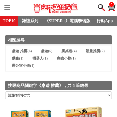
0
TOP10
雜誌系列
《SUPER+》電腦學習版
行動App
相關搜尋
桌遊 推薦
(6)
桌遊
(6)
瘋桌遊
(4)
動畫推薦
(2)
動畫
(1)
機器人
(1)
療癒小物
(1)
辦公室小物
(1)
搜尋商品關鍵字《桌遊 推薦》，共 6 筆結果