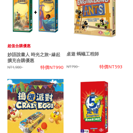
超值合購優惠
桌遊 螞蟻工程師
妙語說書人 時光之旅+緣起
擴充合購優惠
特價
NT593
NT790
特價
NT990
NT1,980