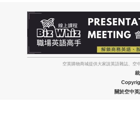
空英購物商城提供大家說英語雜誌、空中
統
Copyrig
關於空中英