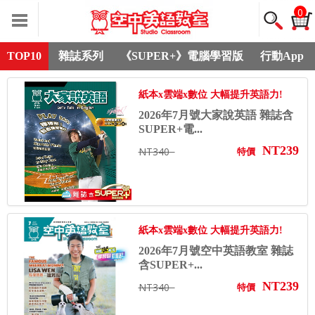
0
TOP10
雜誌系列
《SUPER+》電腦學習版
行動App
紙本x雲端x數位 大幅提升英語力!
2026年7月號大家說英語 雜誌含
SUPER+電...
NT239
NT340
特價
紙本x雲端x數位 大幅提升英語力!
2026年7月號空中英語教室 雜誌
含SUPER+...
NT239
NT340
特價