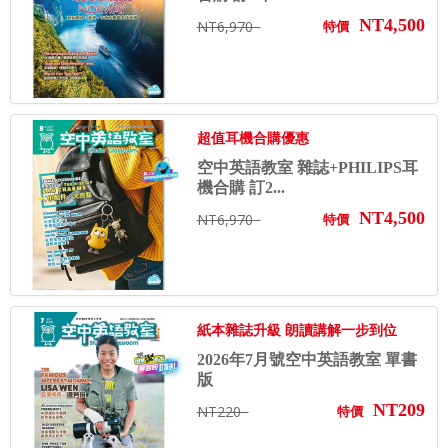
NT4,500
NT6,970
特價
超值耳機合購優惠
空中英語教室 雜誌+PHILIPS耳
機合購 訂2...
NT4,500
NT6,970
特價
紙本雜誌升級 朗讀講解一步到位
2026年7月號空中英語教室 單書
版
NT209
NT220
特價