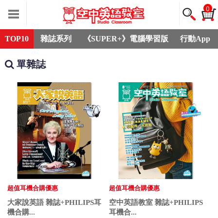
0
TOP10
雜誌系列
《SUPER+》電腦學習版
行動App
單雜誌
超值耳機合購優惠
超值耳機合購優惠
大家說英語 雜誌+PHILIPS耳
空中英語教室 雜誌+PHILIPS
機合購...
耳機合...