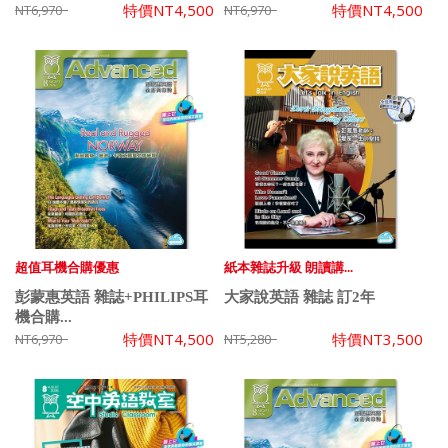
特價
NT4,500
特價
NT4,500
NT6,970
NT6,970
超值耳機合購優惠
紙本雜誌升級 朗讀講...
彭蒙惠英語 雜誌+PHILIPS耳
大家說英語 雜誌 訂2年
機合購...
特價
NT4,500
特價
NT3,500
NT6,970
NT5,280