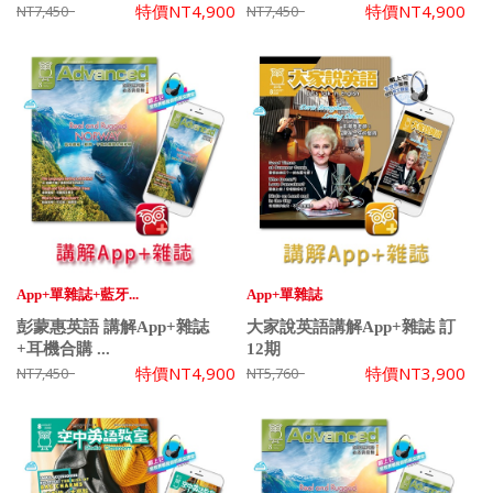
特價
NT4,900
特價
NT4,900
NT7,450
NT7,450
App+單雜誌+藍牙...
App+單雜誌
彭蒙惠英語 講解App+雜誌
大家說英語講解App+雜誌 訂
+耳機合購 ...
12期
特價
NT4,900
特價
NT3,900
NT7,450
NT5,760