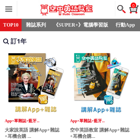
0
TOP10
雜誌系列
《SUPER+》電腦學習版
行動App
訂1年
App+單雜誌+藍牙...
App+單雜誌+藍牙...
大家說英語 講解App+雜誌
空中英語教室 講解App+雜誌
+耳機合購 ...
+耳機合購...