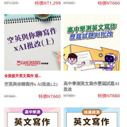
特價
NT1,299
特價
NT660
NT1,320
NT660
全面提升英文寫作 迎...
高中學測英文寫作歷屆試題AI
空英與你聊寫作x AI批改(上)
批改
特價
NT880
NT880
特價
NT660
NT660