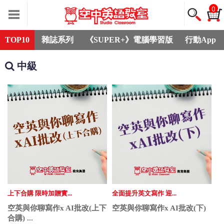
0
TOP10
雜誌系列
《SUPER+》電腦學習版
行動App
中級
上下合購 限時加贈實...
全面提升英文寫作 迎...
空英與你聊寫作x AI批改(上下
空英與你聊寫作x AI批改(下)
合購) ...