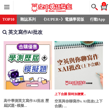
0
TOP10
雜誌系列
《SUPER+》電腦學習版
行動App
英文寫作AI批改
上下合購 限時加贈實...
高中學測英文寫作AI批改 歷
空英與你聊寫作x AI批改(上下
屆試題+模擬...
合購) ...