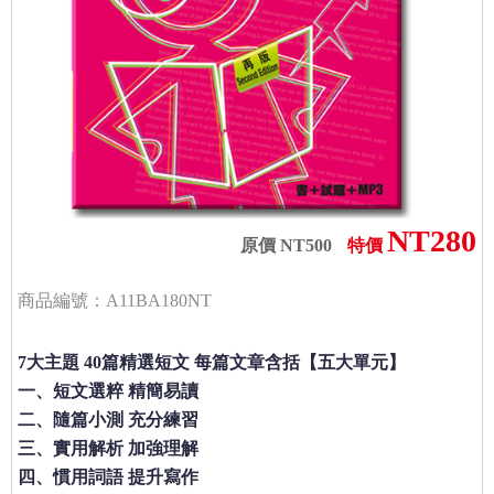
NT280
原價 NT500
特價
商品編號：A11BA180NT
7大主題 40篇精選短文 每篇文章含括【五大單元】
一、短文選粹 精簡易讀
二、隨篇小測 充分練習
三、實用解析 加強理解
四、慣用詞語 提升寫作