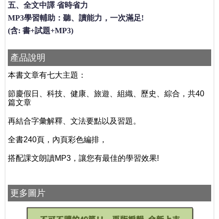
五、全文中譯 省時省力
MP3學習輔助：聽、讀能力，一次滿足!
(含: 書+試題+MP3)
產品說明
本書文章有七大主題：
節慶假日、科技、健康
、旅遊、組織、歷史、綜合
，共40
篇文章
再結合字彙解釋、文法要點以及習題。
全書240頁，內頁彩色編排，
搭配課文朗讀MP3，讓您有最佳的學習效果!
更多圖片