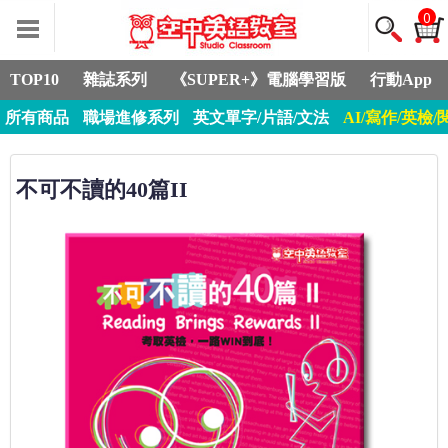
0
TOP10
雜誌系列
《SUPER+》電腦學習版
行動App
所有商品
職場進修系列
英文單字/片語/文法
AI/寫作/英檢/
不可不讀的40篇II