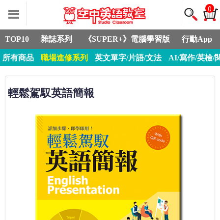
0
TOP10
雜誌系列
《SUPER+》電腦學習版
行動App
所有商品
職場進修系列
英文單字/片語/文法
AI/寫作/英檢/
輕鬆駕馭英語簡報