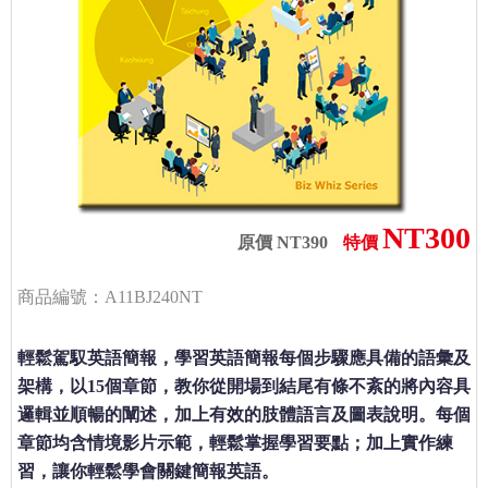
NT300
原價 NT390
特價
商品編號：A11BJ240NT
輕鬆駕馭英語簡報，學習英語簡報每個步驟應具備的語彙及
架構，以15個章節，教你從開場到結尾有條不紊的將內容具
邏輯並順暢的闡述，加上有效的肢體語言及圖表說明。每個
章節均含情境影片示範，輕鬆掌握學習要點；加上實作練
習，讓你輕鬆學會關鍵簡報英語。