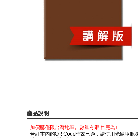
產品說明
加價購僅限台灣地區。數量有限 售完為止
合訂本內的QR Code時效已過，請使用光碟聆聽課文