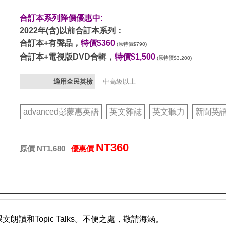
合訂本系列降價優惠中:
2022年(含)以前合訂本系列：
合訂本+有聲品，
特價$360
(原特價$790)
合訂本+電視版DVD合輯，
特價$1,500
(原特價$3,200)
適用全民英檢
中高級以上
advanced彭蒙惠英語
英文雜誌
英文聽力
新聞英
NT360
原價 NT1,680
優惠價
朗讀和Topic Talks。不便之處，敬請海涵。