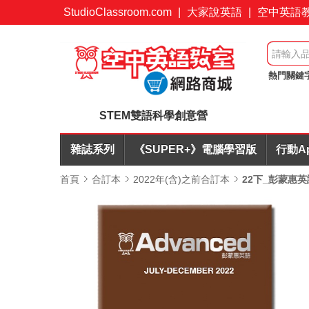
StudioClassroom.com
|
大家說英語
|
空中英語
熱門關鍵
值7折起
STEM雙語科學創意營
雜誌系列
《SUPER+》電腦學習版
行動A
首頁
合訂本
2022年(含)之前合訂本
22下_彭蒙惠英