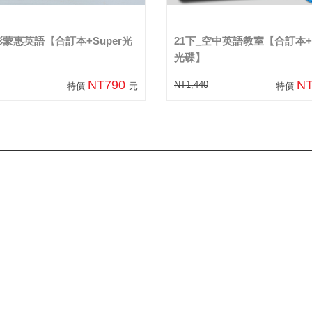
彭蒙惠英語【合訂本+Super光
21下_空中英語教室【合訂本+S
光碟】
NT790
N
NT1,440
特價
元
特價