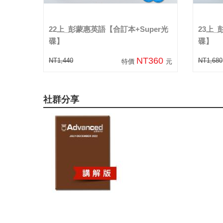
22上_彭蒙惠英語【合訂本+Super光
23上_
碟】
碟】
NT360
NT1,440
NT1,680
特價
元
社群分享