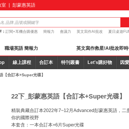
教室
|
彭蒙惠英語
字：
訂閱+耳機合購優惠
簡報力
會議力
英文寫作AI批改
夏日桌遊FU
桌遊優惠7折起
職場英語 簡報力
英文寫作救星!AI批改即時
pp
線上課程
合訂本
特刊叢書
Let's購好物
因愛
語【合訂本+Super光碟】
22下_彭蒙惠英語【合訂本+Super光碟】
精裝典藏合訂本2022年7~12月Advanced彭蒙惠英
你的國際視野
本套含：一本合訂本+6片Super光碟