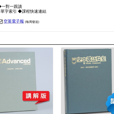
 ◆一對一跟讀
◆單字索引 ◆課程快速連結
空英電子報
(每周發送)