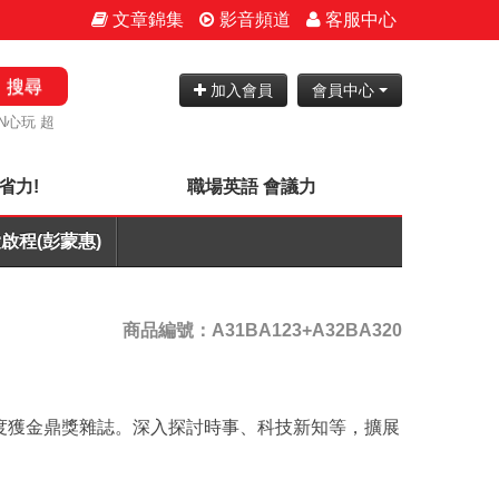
文章錦集
影音頻道
客服中心
搜尋
加入會員
會員中心
N心玩 超
省力!
職場英語 會議力
啟程(彭蒙惠)
商品編號：A31BA123+A32BA320
語，二度獲金鼎獎雜誌。深入探討時事、科技新知等，擴展