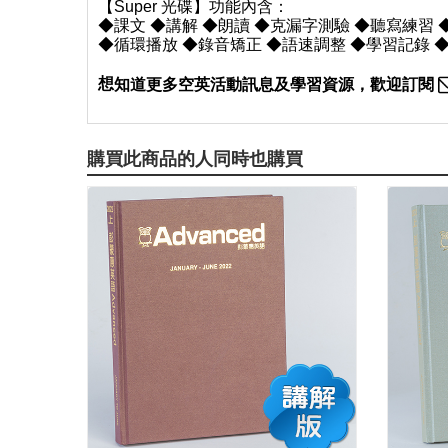
【Super 光碟】功能內含：
◆課文 ◆講解 ◆朗讀 ◆克漏字測驗 ◆聽寫練習
◆循環播放 ◆錄音矯正 ◆語速調整 ◆學習記錄 
想
知道更多空英活動訊息及學習資源，歡迎訂閱
購買此商品的人同時也購買