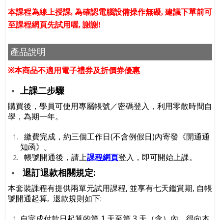
本課程為線上授課, 為確認電腦設備操作無礙, 建議下單前可
至課程網頁先試用喔, 謝謝!
產品說明
※
本商品不適用電子禮券及折價券優惠
上課二步驟
購買後，學員可使用專屬帳號／密碼登入，利用零散時間自
學，為期一年。
繳費完成，
約三個工作日(不含例假日)內寄發《開通通
知函》。
帳號開通後，請上
課程網頁
登入，即可開始上課。​
退訂退款相關規定:
本套裝課程有提供兩單元試用課程, 並享有七天鑑賞期, 自帳
號開通起算, 退款規則如下:
自完成付款日起算的第 1 天至第 3 天（含）內，得向本