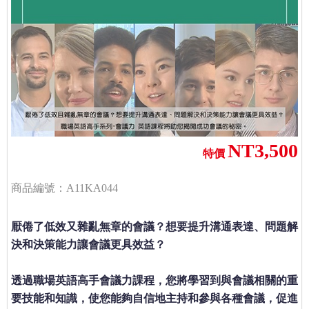
NT3,500
特價
商品編號：A11KA044
厭倦了低效又雜亂無章的會議？想要提升溝通表達、問題解
決和決策能力讓會議更具效益？
透過職場英語高手會議力課程，您將學習到與會議相關的重
要技能和知識，使您能夠自信地主持和參與各種會議，促進