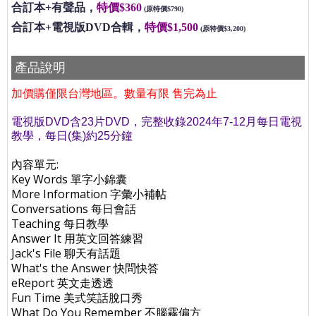
合訂本+有聲品，
特價$360
(原特價$790)
合訂本+電視版DVD合輯，
特價$1,500
(原特價$3,200)
產品說明
加價購僅限台灣地區。數量有限 售完為止
電視版DVD含23片DVD，完整收錄2024年7-12月每日電視
教學，每日(集)約25分鐘
內容單元:
Key Words 單字小錦囊
More Information 字彙小補帖
Conversations 每日會話
Teaching 每日教學
Answer It 用英文回答練習
Jack's File 聊天有話題
What's the Answer 快問快答
eReport 英文走透透
Fun Time 美式笑話脫口秀
What Do You Remember 不腦霧偏方