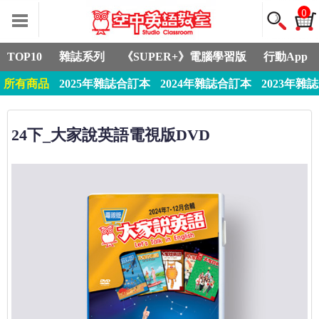
0
TOP10
雜誌系列
《SUPER+》電腦學習版
行動App
所有商品
2025年雜誌合訂本
2024年雜誌合訂本
2023年雜
24下_大家說英語電視版DVD